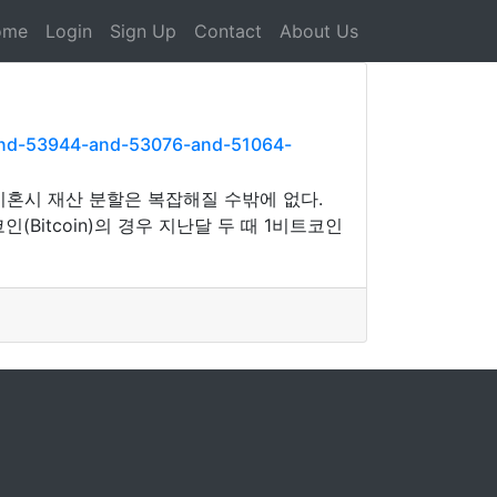
ome
Login
Sign Up
Contact
About Us
and-53944-and-53076-and-51064-
 이혼시 재산 분할은 복잡해질 수밖에 없다.
itcoin)의 경우 지난달 두 때 1비트코인