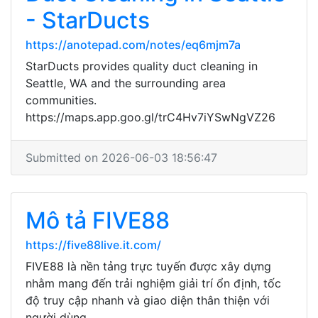
- StarDucts
https://anotepad.com/notes/eq6mjm7a
StarDucts provides quality duct cleaning in
Seattle, WA and the surrounding area
communities.
https://maps.app.goo.gl/trC4Hv7iYSwNgVZ26
Submitted on 2026-06-03 18:56:47
Mô tả FIVE88
https://five88live.it.com/
FIVE88 là nền tảng trực tuyến được xây dựng
nhằm mang đến trải nghiệm giải trí ổn định, tốc
độ truy cập nhanh và giao diện thân thiện với
người dùng