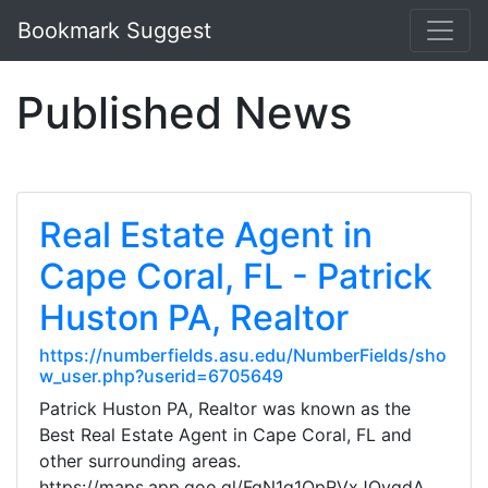
Bookmark Suggest
Published News
Real Estate Agent in
Cape Coral, FL - Patrick
Huston PA, Realtor
https://numberfields.asu.edu/NumberFields/sho
w_user.php?userid=6705649
Patrick Huston PA, Realtor was known as the
Best Real Estate Agent in Cape Coral, FL and
other surrounding areas.
https://maps.app.goo.gl/FgN1g1QpRVxJQygdA