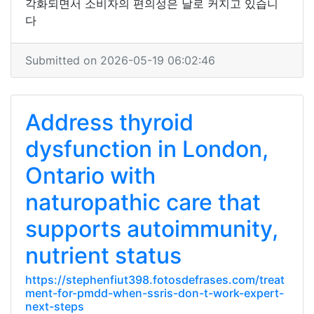
각화되면서 소비자의 편의성은 날로 커지고 있습니
다
Submitted on 2026-05-19 06:02:46
Address thyroid
dysfunction in London,
Ontario with
naturopathic care that
supports autoimmunity,
nutrient status
https://stephenfiut398.fotosdefrases.com/treat
ment-for-pmdd-when-ssris-don-t-work-expert-
next-steps