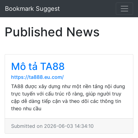
Bookmark Suggest
Published News
Mô tả TA88
https://ta888.eu.com/
TA88 được xây dựng như một nền tảng nội dung
trực tuyến với cấu trúc rõ ràng, giúp người truy
cập dễ dàng tiếp cận và theo dõi các thông tin
theo nhu cầu
Submitted on 2026-06-03 14:34:10