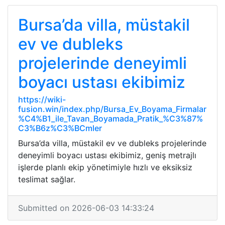
Bursa’da villa, müstakil
ev ve dubleks
projelerinde deneyimli
boyacı ustası ekibimiz
https://wiki-
fusion.win/index.php/Bursa_Ev_Boyama_Firmalar
%C4%B1_ile_Tavan_Boyamada_Pratik_%C3%87%
C3%B6z%C3%BCmler
Bursa’da villa, müstakil ev ve dubleks projelerinde
deneyimli boyacı ustası ekibimiz, geniş metrajlı
işlerde planlı ekip yönetimiyle hızlı ve eksiksiz
teslimat sağlar.
Submitted on 2026-06-03 14:33:24