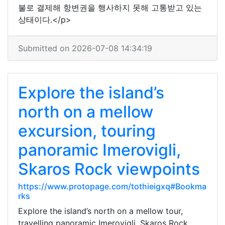
불로 결제해 항변권을 행사하지 못해 고통받고 있는
상태이다.</p>
Submitted on 2026-07-08 14:34:19
Explore the island’s
north on a mellow
excursion, touring
panoramic Imerovigli,
Skaros Rock viewpoints
https://www.protopage.com/tothieigxq#Bookma
rks
Explore the island’s north on a mellow tour,
travelling panoramic Imerovigli, Skaros Rock